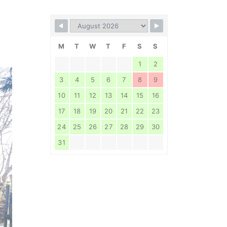
M
T
W
T
F
S
S
1
2
3
4
5
6
7
8
9
10
11
12
13
14
15
16
17
18
19
20
21
22
23
24
25
26
27
28
29
30
31