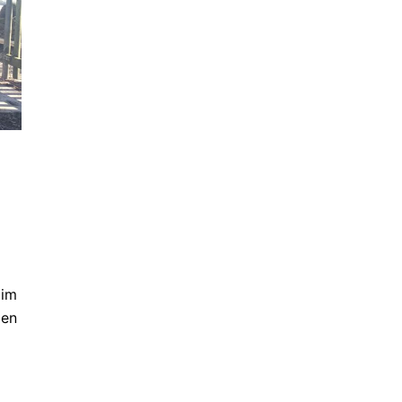
 im
den