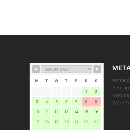
MET
Anmeld
M
T
W
T
F
S
S
Eintrag
1
2
Kommen
3
4
5
6
7
8
9
WordPr
10
11
12
13
14
15
16
17
18
19
20
21
22
23