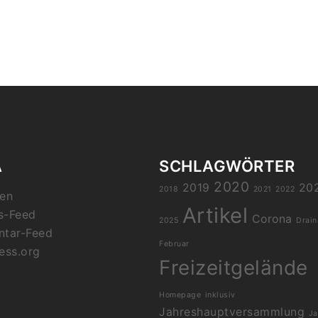
A
SCHLAGWÖRTER
2020
2019
20
2018
2021
2022
en
Artikel
s-Feed
Corona
2025
Drai
tar-Feed
Februar
ess.org
Freizeitgelände
Homepage
inklusiv
Jahreshauptversammlung
Ja